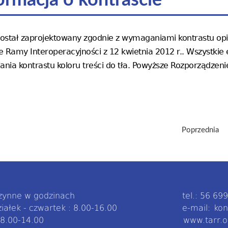
ormacja o kontraście
 został zaprojektowany zgodnie z wymaganiami kontrastu o
 Ramy Interoperacyjności z 12 kwietnia 2012 r.. Wszystkie 
ia kontrastu koloru treści do tła. Powyższe Rozporządzenie
Poprzednia
czynne w godzinach
tel.: 56 69
iałek - czwartek : 8.00-16.00
e-mail:
kon
 8.00-14.00
www.tarr.o