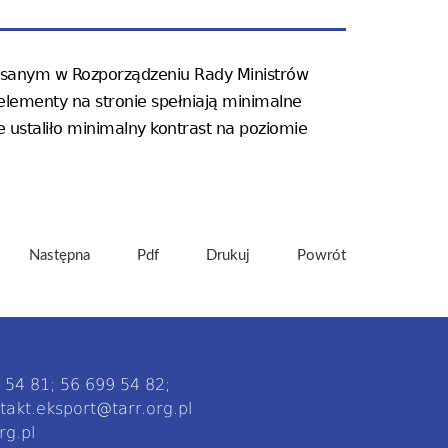
pisanym w Rozporządzeniu Rady Ministrów
elementy na stronie spełniają minimalne
 ustaliło minimalny kontrast na poziomie
Następna
Pdf
Drukuj
Powrót
9 54 81; 56 699 54 82;
takt.eksport@tarr.org.pl
rg.pl