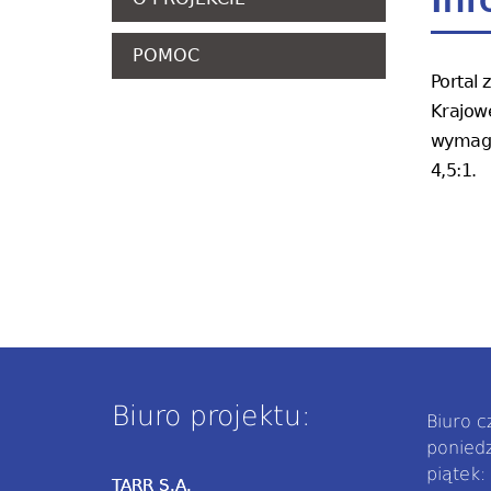
Inf
POMOC
Portal
Krajowe
wymagan
4,5:1.
Biuro projektu:
Biuro 
poniedz
piątek:
TARR S.A.