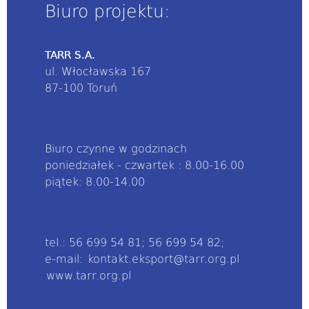
Biuro projektu:
TARR S.A.
ul. Włocławska 167
87-100 Toruń
Biuro czynne w godzinach
poniedziałek - czwartek : 8.00-16.00
piątek: 8.00-14.00
tel.: 56 699 54 81; 56 699 54 82;
e-mail:
kontakt.eksport@tarr.org.pl
www.tarr.org.pl