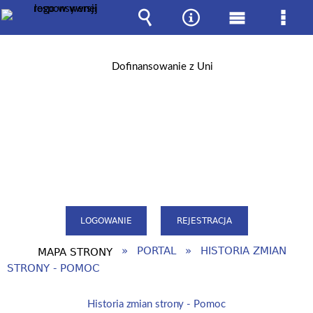
Wyszukiwarka
Narzędzia
Menu
Men
główne
szcz
LOGOWANIE
REJESTRACJA
PORTAL
HISTORIA ZMIAN
MAPA STRONY
STRONY - POMOC
Historia zmian strony - Pomoc