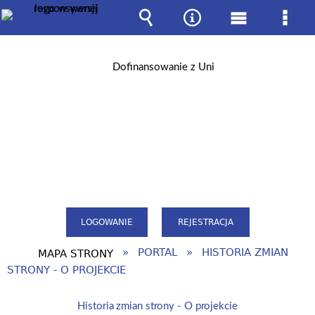
Wyszukiwarka
Narzędzia
Menu
Men
główne
szcz
LOGOWANIE
REJESTRACJA
PORTAL
HISTORIA ZMIAN
MAPA STRONY
STRONY - O PROJEKCIE
Historia zmian strony - O projekcie