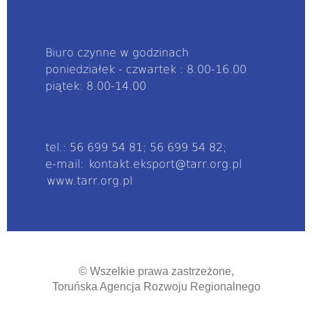
Biuro czynne w godzinach
poniedziałek - czwartek : 8.00-16.00
piątek: 8.00-14.00
tel.: 56 699 54 81; 56 699 54 82;
e-mail:
kontakt.eksport@tarr.org.pl
www.tarr.org.pl
© Wszelkie prawa zastrzeżone,
Toruńska Agencja Rozwoju Regionalnego